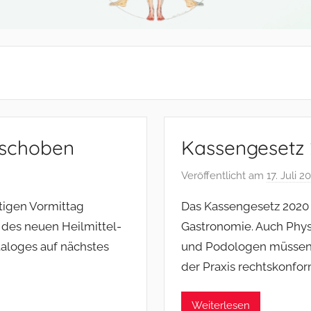
erschoben
Kassengesetz 
Veröffentlicht am
17. Juli 2
igen Vormittag
Das Kassengesetz 2020 b
n des neuen Heilmittel-
Gastronomie. Auch Phy
taloges auf nächstes
und Podologen müssen n
der Praxis rechtskonfo
Weiterlesen