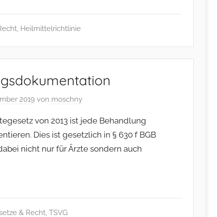
Recht
,
Heilmittelrichtlinie
ngsdokumentation
ember 2019
von
moschny
tegesetz von 2013 ist jede Behandlung
ieren. Dies ist gesetzlich in § 630 f BGB
t dabei nicht nur für Ärzte sondern auch
setze & Recht
,
TSVG