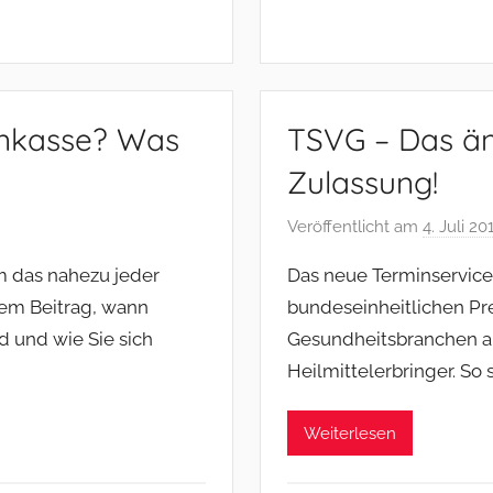
enkasse? Was
TSVG – Das änd
Zulassung!
Veröffentlicht am
4. Juli 20
m das nahezu jeder
Das neue Terminservice
sem Beitrag, wann
bundeseinheitlichen Pre
 und wie Sie sich
Gesundheitsbranchen au
Heilmittelerbringer. So 
Weiterlesen