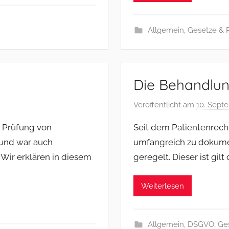
Allgemein
,
Gesetze & 
Die Behandlu
Veröffentlicht am
10. Sept
r Prüfung von
Seit dem Patientenrech
 und war auch
umfangreich zu dokument
Wir erklären in diesem
geregelt. Dieser ist gil
Weiterlesen
Allgemein
,
DSGVO
,
Ge