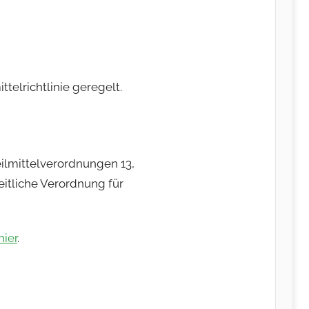
telrichtlinie geregelt.
eilmittelverordnungen 13,
eitliche Verordnung für
hier
.