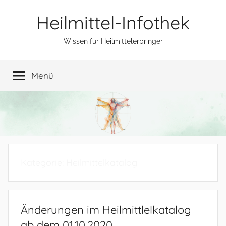
Zum
Heilmittel-Infothek
Inhalt
springen
Wissen für Heilmittelerbringer
Menü
Kategorie:
Heilmittelkatalog
Änderungen im Heilmittlelkatalog
ab dem 01.10.2020