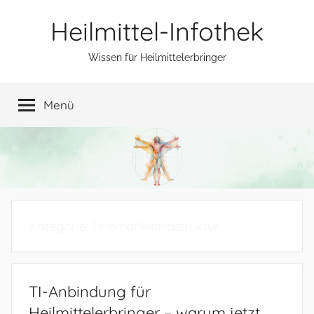
Zum
Heilmittel-Infothek
Inhalt
springen
Wissen für Heilmittelerbringer
Menü
Kategorie:
Telematikinfrastruktur
TI-Anbindung für
Heilmittelerbringer – warum jetzt